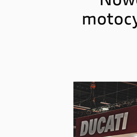
Nowo
motocy
STREETFIGHTER
PANIGA
Streetfighter V2
Panigale
Streetfighter V2 S
Panigale
Streetfighter V4
Panigal
Streetfighter V4 S
Panigale
Panigale
Panigale
Panigale