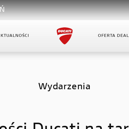
AŃ
AKTUALNOŚCI
OFERTA DEA
VEL
XDIAVEL
HYPERMOTARD
OFERTA DEALERA
KO
el V4
XDiavel V4
Hypermotard 698 Mono
el V4 RS
Hypermotard V2
Wydarzenia
Hypermotard V2 SP