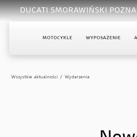
DUCATI SMORAWIŃSKI POZN
MOTOCYKLE
WYPOSAŻENIE
OFFROAD
DESERTX
DIA
Desmo450 MX
DesertX
Diav
Wszystkie aktualności
/
Wydarzenia
Desmo450 MX Factory
Diav