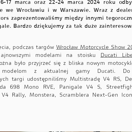
6-17 marca oraz 22-24 marca 2024 roku odbył
e we Wrocławiu i w Warszawie. Wraz z deale
tors zaprezentowaliśmy między innymi tegoroczn
ale. Bardzo dziękujemy za tak duże zainteresowa
ecia, podczas targów
Wrocław Motorcycle Show 2
najnowszymi modelami na stoisku
Ducati Lib
ożna było przyjrzeć się z bliska nowym motocyk
 modelom z aktualnej gamy Ducati. Do d
ych targi udostępniliśmy Multistradę V4 RS, De
da 698 Mono RVE, Panigale V4 S, Streetfig
ę V4 Rally, Monstera, Scramblera Next-Gen Icon