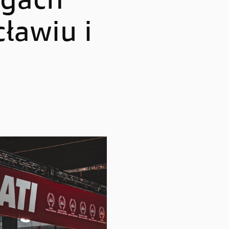
rgach
Multistrada V4 RS
ławiu i