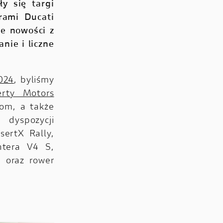
y się targi
rami Ducati
e nowości z
nie i liczne
024
, byliśmy
erty Motors
lom, a także
yspozycji
sertX Rally,
htera V4 S,
 oraz rower