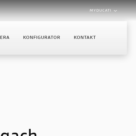
MYDUCATI
LERA
KONFIGURATOR
KONTAKT
MONSTER
MULTISTRADA
NFIGURATOR
KONTAKT
Monster
Multistrada V2
Monster +
Multistrada V2 S
Multistrada V4 S
Multistrada V4 Rally MY2025
Multistrada V4 Rally
Multistrada V4 Pikes Peak