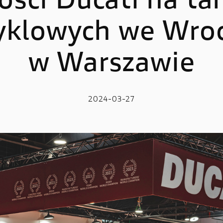
ści Ducati na ta
klowych we Wroc
LE
E-BIKE
 V2
MIG-S
w Warszawie
 V2 S
TK-01RR
e V2 MM93
Futa AXS
2024-03-27
 V2 FB63
Futa All-Road
 V4
 V4 S
 V4 R