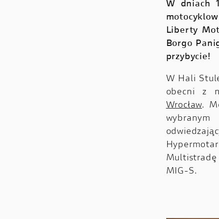
W dniach 1
motocyklow
Liberty Mo
Borgo Panig
przybycie!
W Hali Stul
obecni z 
Wrocław
. M
wybranym
odwiedzając
Hypermotar
Multistrad
MIG-S.