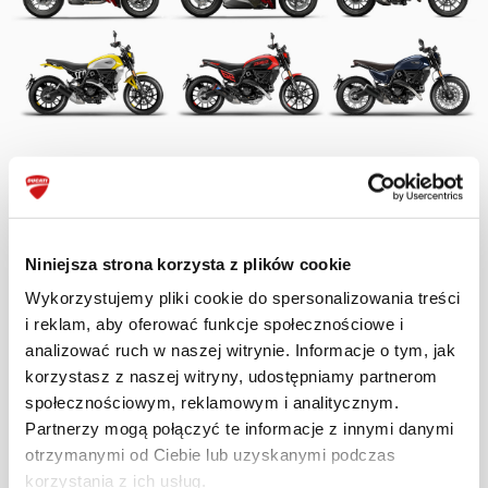
ZAPYTAJ O OFERTĘ
Niniejsza strona korzysta z plików cookie
Wykorzystujemy pliki cookie do spersonalizowania treści
i reklam, aby oferować funkcje społecznościowe i
Odwiedź
Twojego dealera Ducati
i sprawdź
analizować ruch w naszej witrynie. Informacje o tym, jak
specjalną ofertę, która obowiązuje wyłącznie w
korzystasz z naszej witryny, udostępniamy partnerom
Red Weekend. Ograniczona czasowo promocja,
społecznościowym, reklamowym i analitycznym.
Partnerzy mogą połączyć te informacje z innymi danymi
która nie łączy się z pozostałymi akcjami
otrzymanymi od Ciebie lub uzyskanymi podczas
specjalnymi, obejmuje wybrane modele
korzystania z ich usług.