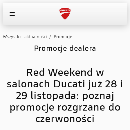
Wszystkie aktualności
/
Promocje
OFERTA DEALERA
KONFIGURATOR
MOTOCYKLE
Promocje dealera
WYPOSAŻENIE
Red Weekend w
AKTUALNOŚCI
salonach Ducati już 28 i
OFERTA DEALERA
29 listopada: poznaj
KONFIGURATOR
promocje rozgrzane do
czerwoności
KONTAKT