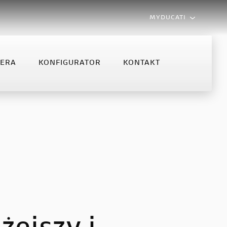
MYDUCATI
LERA
KONFIGURATOR
KONTAKT
MONSTER
MULTISTRADA
NFIGURATOR
KONTAKT
Monster
Multistrada V2
Monster +
Multistrada V2 S
Multistrada V4 S
Multistrada V4 Rally MY2025
Multistrada V4 Rally
Multistrada V4 Pikes Peak