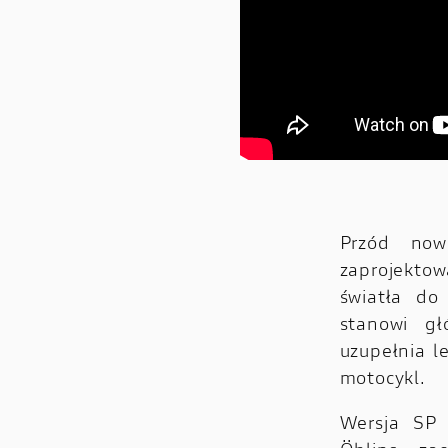
Przód now
zaprojekto
światła do
stanowi gł
uzupełnia l
motocykl.
Wersja SP j