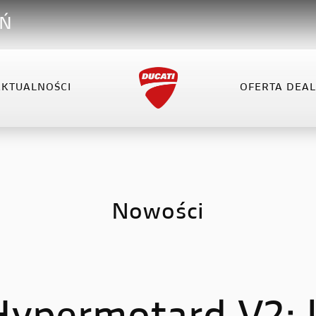
AŃ
AKTUALNOŚCI
OFERTA DEA
VEL
XDIAVEL
HYPERMOTARD
OFERTA DEALERA
KO
el V4
XDiavel V4
Hypermotard 698 Mono
el V4 RS
Hypermotard V2
Nowości
Hypermotard V2 SP