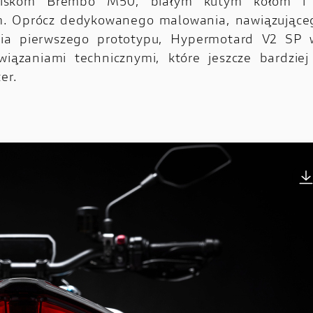
aciskom Brembo M50, białym kutym kołom i
. Oprócz dedykowanego malowania, nawiązująceg
ia pierwszego prototypu, Hypermotard V2 SP w
wiązaniami technicznymi, które jeszcze bardziej
er.