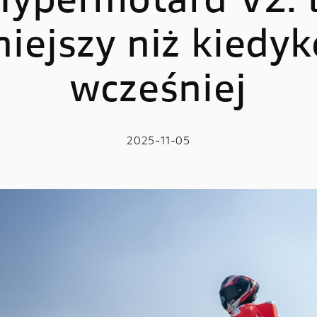
ypermotard V2: lż
iejszy niż kiedy
LE
E-BIKE
 V2
MIG-S
wcześniej
 V2 S
TK-01RR
e V2 MM93
Futa AXS
2025-11-05
 V2 FB63
Futa All-Road
 V4
 V4 S
 V4 R