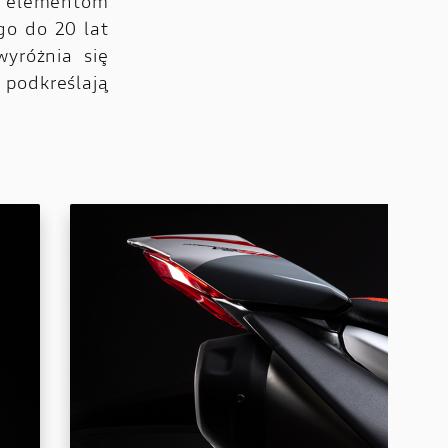
 elementom
o do 20 lat
yróżnia się
 podkreślają