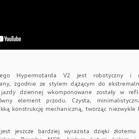
ego Hypermotarda V2 jest robotyczny i n
wany, zgodnie ze stylem dążącym do ekstremalne
 jazdy dziennej wkomponowane zostały w refle
ówny element przodu. Czysta, minimalistyczna
ekką konstrukcję mechaniczną, tworząc niezwykl
est jeszcze bardziej wyrazista dzięki złotemu