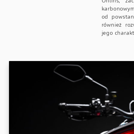
Öhlins, z
karbonowym
od powstan
również roz
jego charakt