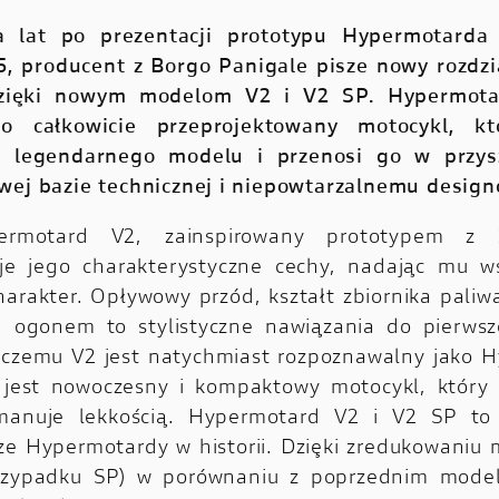
a lat po prezentacji prototypu Hypermotarda
 producent z Borgo Panigale pisze nowy rozdzia
dzięki nowym modelom V2 i V2 SP.
Hypermota
to całkowicie przeprojektowany motocykl, kt
 z legendarnego modelu i przenosi go w przysz
wej bazie technicznej i niepowtarzalnemu design
rmotard V2, zainspirowany prototypem z 
uje jego charakterystyczne cechy, nadając mu w
harakter. Opływowy przód, kształt zbiornika paliw
 ogonem to stylistyczne nawiązania do pierws
i czemu V2 jest natychmiast rozpoznawalny jako 
 jest nowoczesny i kompaktowy motocykl, który 
manuje lekkością. Hypermotard V2 i V2 SP to n
ze Hypermotardy w historii. Dzięki zredukowaniu 
rzypadku SP) w porównaniu z poprzednim mode