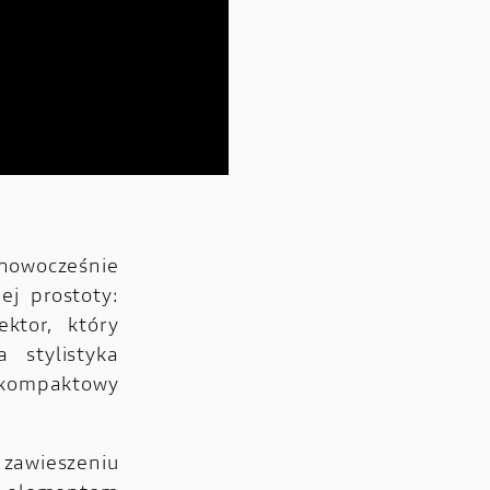
owocześnie
j prostoty:
ktor, który
 stylistyka
e kompaktowy
 zawieszeniu