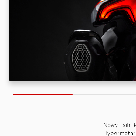
Nowy siln
Hypermotar