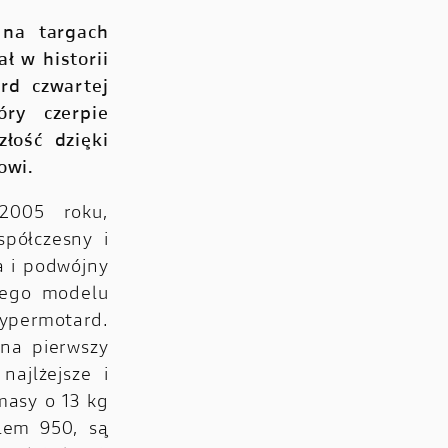
 na targach
ł w historii
rd czwartej
óry czerpie
łość dzięki
owi.
2005 roku,
spółczesny i
a i podwójny
zego modelu
Hypermotard.
na pierwszy
ajlżejsze i
masy o 13 kg
lem 950, są