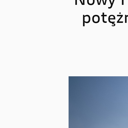
Nowy H
potężn
STREETFIGHTER
PANIGA
Streetfighter V2
Panigale
Streetfighter V2 S
Panigale
Streetfighter V4
Panigal
Streetfighter V4 S
Panigale
Panigale
Panigale
Panigale