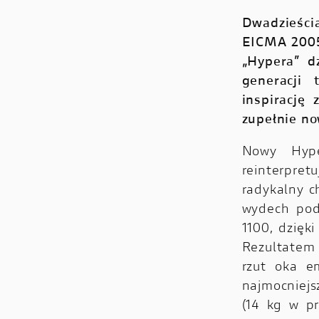
Dwadzieści
EICMA 2005,
„Hypera” 
generacji 
inspirację
zupełnie no
Nowy Hype
reinterpret
radykalny c
wydech pod
1100, dzięk
Rezultatem
rzut oka e
najmocniejs
(14 kg w p