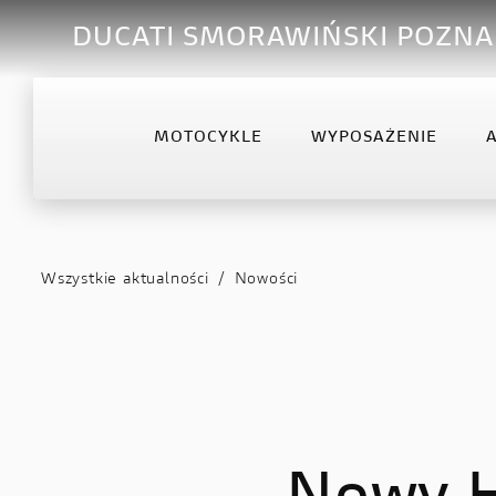
DUCATI SMORAWIŃSKI POZN
MOTOCYKLE
WYPOSAŻENIE
OFFROAD
DESERTX
DIA
Desmo450 MX
DesertX
Diav
Wszystkie aktualności
/
Nowości
Desmo450 MX Factory
Diav