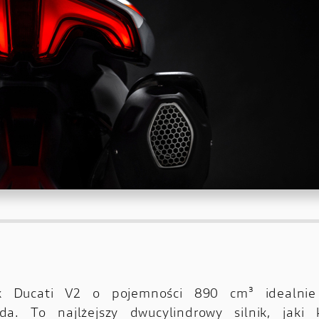
ik Ducati V2 o pojemności 890 cm³ idealnie
da. To najlżejszy dwucylindrowy silnik, jaki k