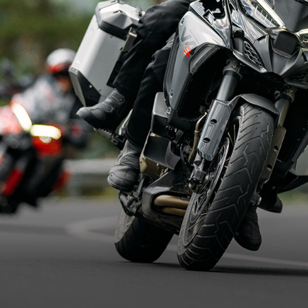
LE
E-BIKE
 V2
MIG-S
 V2 S
TK-01RR
e V2 MM93
Futa AXS
 V2 FB63
Futa All-Road
 V4
 V4 S
 V4 R