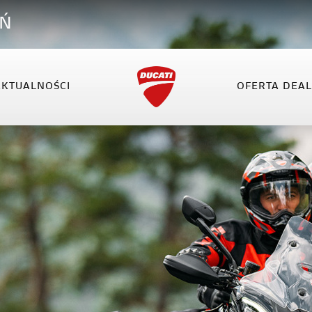
AŃ
AKTUALNOŚCI
OFERTA DEA
VEL
XDIAVEL
HYPERMOTARD
OFERTA DEALERA
KO
el V4
XDiavel V4
Hypermotard 698 Mono
el V4 RS
Hypermotard V2
Hypermotard V2 SP