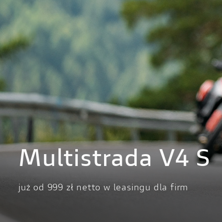
STREETFIGHTER
PANIGA
Streetfighter V2
Panigale
Streetfighter V2 S
Panigale
Streetfighter V4
Panigal
Streetfighter V4 S
Panigale
Panigale
Panigale
Multistrada V4 S
Panigale
już od 999 zł netto w leasingu dla firm