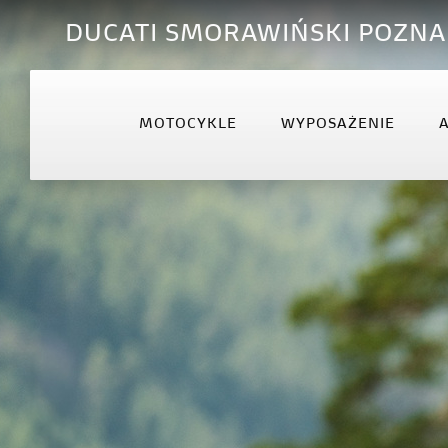
DUCATI SMORAWIŃSKI POZN
MOTOCYKLE
WYPOSAŻENIE
OFFROAD
DESERTX
DIA
Desmo450 MX
DesertX
Diav
Desmo450 MX Factory
Diav