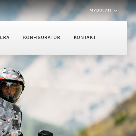
MYDUCATI
LERA
KONFIGURATOR
KONTAKT
MONSTER
MULTISTRADA
NFIGURATOR
KONTAKT
Monster
Multistrada V2
Monster +
Multistrada V2 S
Multistrada V4 S
Multistrada V4 Rally MY2025
Multistrada V4 Rally
Multistrada V4 Pikes Peak